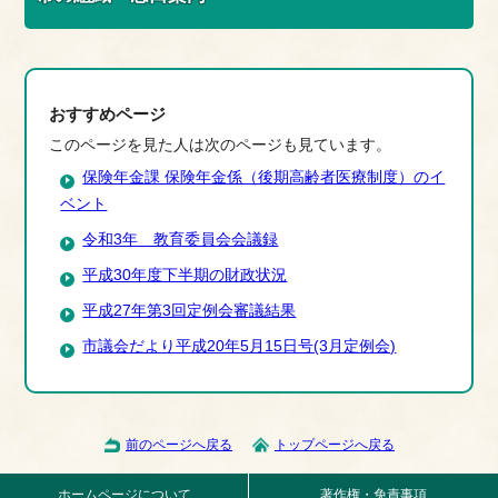
おすすめページ
このページを見た人は次のページも見ています。
保険年金課 保険年金係（後期高齢者医療制度）のイ
ベント
令和3年 教育委員会会議録
平成30年度下半期の財政状況
平成27年第3回定例会審議結果
市議会だより平成20年5月15日号(3月定例会)
前のページへ戻る
トップページへ戻る
ホームページについて
著作権・免責事項