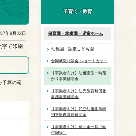
子育て・教育
7年8月22日
保育園・幼稚園・児童ホーム
文字で印刷
幼稚園、認定こども園
合同就職相談会 ショートカット
【事業者向け】幼稚園型一時預
かり事業補助金
を予算の範
【事業者向け】幼児教育無償化
事務事業補助金
【事業者向け】私立幼稚園等特
別支援教育費補助金
【事業者向け】補助金一覧（幼
稚園等）