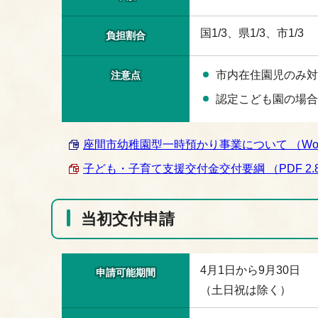
国1/3、県1/3、市1/3
負担割合
市内在住園児のみ対
注意点
認定こども園の場合
座間市幼稚園型一時預かり事業について （Word 
子ども・子育て支援交付金交付要綱 （PDF 2.8
当初交付申請
4月1日から9月30日
申請可能期間
（土日祝は除く）