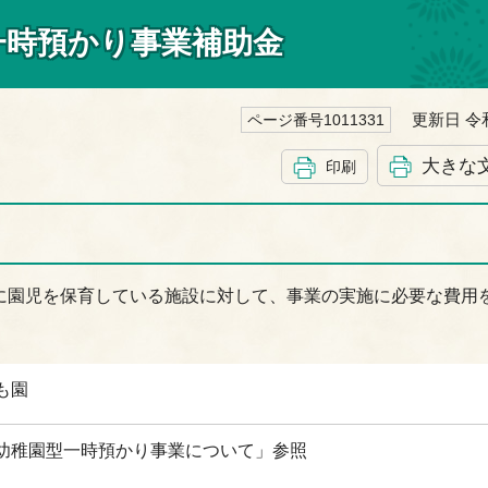
一時預かり事業補助金
更新日 令和
ページ番号1011331
大きな
印刷
に園児を保育している施設に対して、事業の実施に必要な費用
も園
幼稚園型一時預かり事業について」参照