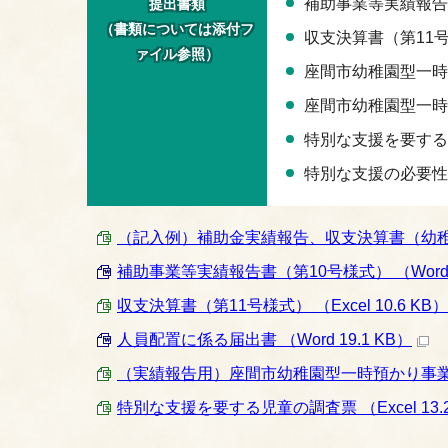
補助事業等実績報告
提出書類
（書類については添付フ
収支決算書（第11
ァイル参照）
座間市幼稚園型一時
座間市幼稚園型一時
特別な支援を要する
特別な支援の必要性
（記入例）補助金実績報告、収支決算書（幼稚園関係）
補助事業等実績報告書（第10号様式） （Word 3
収支決算書（第11号様式） （Excel 10.6 KB）
人員配置に係る届出書 （Word 19.1 KB）
（実績報告用）座間市幼稚園型一時預かり事業実施状況
特別な支援を要する児童の調査票 （Excel 13.2