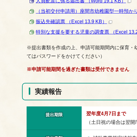
人員配置に係る届出書 （Word 19.1 KB）
（当初交付申請用）座間市幼稚園型一時預かり事業実施
振込先確認票 （Excel 13.9 KB）
特別な支援を要する児童の調査票 （Excel 13.2
※提出書類を作成の上、申請可能期間内に保育・
てはパスワードをかけてください）
※申請可能期間を過ぎた書類は受付できません
実績報告
翌年度4月7日まで
提出期限
（土日祝の場合は翌開