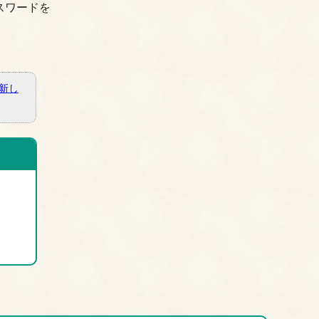
スワードを
新し