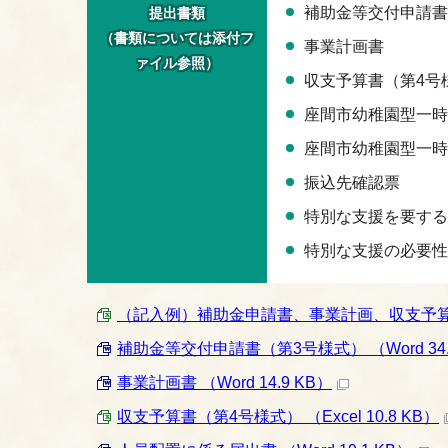
補助金等交付申請書
提出書類
（書類については添付フ
事業計画書
ァイル参照）
収支予算書（第4号
座間市幼稚園型一時
座間市幼稚園型一時
振込先確認票
特別な支援を要する
特別な支援の必要性
（記入例）補助金申請書、事業計画、収支予算書（幼
補助金等交付申請書（第3号様式） （Word 34.
事業計画書 （Word 14.9 KB）
収支予算書（第4号様式） （Excel 10.8 KB）