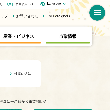
更
音声読み上げ
マップ
お問い合わせ
For Foreigners
産業・ビジネス
市政情報
検索の方法
幼稚園型一時預かり事業補助金