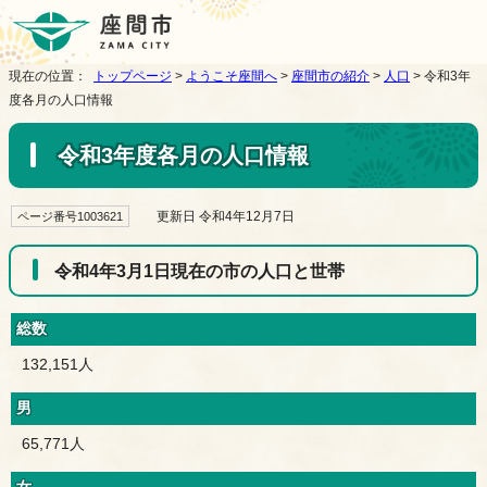
現在の位置：
トップページ
>
ようこそ座間へ
>
座間市の紹介
>
人口
> 令和3年
度各月の人口情報
令和3年度各月の人口情報
更新日 令和4年12月7日
ページ番号1003621
令和4年3月1日現在の市の人口と世帯
総数
132,151人
男
65,771人