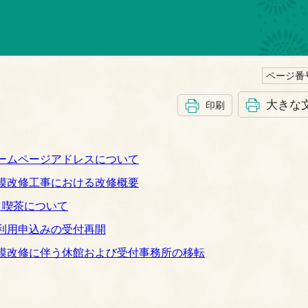
ページ番号
大きな
印刷
ームページアドレスについて
模改修工事における改修概要
 喫茶について
利用申込みの受付再開
模改修に伴う休館および受付事務所の移転