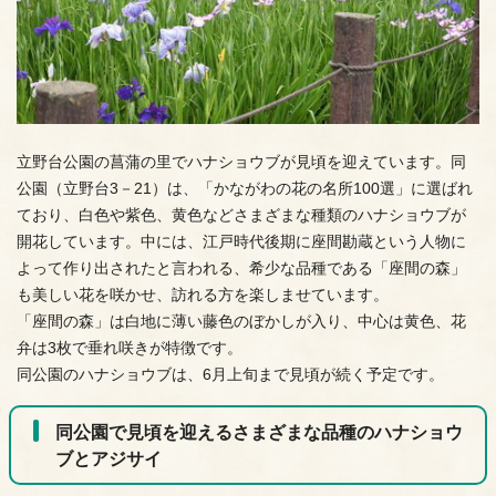
立野台公園の菖蒲の里でハナショウブが見頃を迎えています。同
公園（立野台3－21）は、「かながわの花の名所100選」に選ばれ
ており、白色や紫色、黄色などさまざまな種類のハナショウブが
開花しています。中には、江戸時代後期に座間勘蔵という人物に
よって作り出されたと言われる、希少な品種である「座間の森」
も美しい花を咲かせ、訪れる方を楽しませています。
「座間の森」は白地に薄い藤色のぼかしが入り、中心は黄色、花
弁は3枚で垂れ咲きが特徴です。
同公園のハナショウブは、6月上旬まで見頃が続く予定です。
同公園で見頃を迎えるさまざまな品種のハナショウ
ブとアジサイ