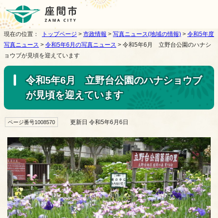
現在の位置：
トップページ
>
市政情報
>
写真ニュース(地域の情報)
>
令和5年度
写真ニュース
>
令和5年6月の写真ニュース
> 令和5年6月 立野台公園のハナシ
ョウブが見頃を迎えています
令和5年6月 立野台公園のハナショウブ
が見頃を迎えています
更新日 令和5年6月6日
ページ番号1008570