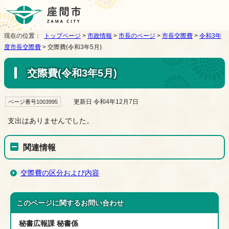
現在の位置：
トップページ
>
市政情報
>
市長のページ
>
市長交際費
>
令和3年
度市長交際費
> 交際費(令和3年5月)
交際費(令和3年5月)
更新日 令和4年12月7日
ページ番号1003995
支出はありませんでした。
関連情報
交際費の区分および内容
このページに関する
お問い合わせ
秘書広報課 秘書係