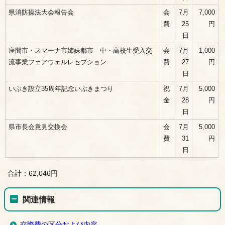
県消防操法大会報告会
会
7月
7,000
費
25
円
日
座間市・スマーナ市姉妹都市 中・高校生受入交
会
7月
1,000
流事業フェアウェルレセプション
費
27
円
日
いぶき設立35周年記念いぶきまつり
祝
7月
5,000
金
28
円
日
県市長会意見交換会
会
7月
5,000
費
31
円
日
合計：62,046円
関連情報
交際費の区分および内容