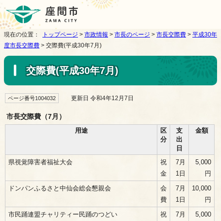
現在の位置：
トップページ
>
市政情報
>
市長のページ
>
市長交際費
>
平成30年
度市長交際費
> 交際費(平成30年7月)
交際費(平成30年7月)
更新日 令和4年12月7日
ページ番号1004032
市長交際費（7月）
用途
区
支
金額
分
出
日
県視覚障害者福祉大会
祝
7月
5,000
金
1日
円
ドンパンふるさと中仙会総会懇親会
会
7月
10,000
費
1日
円
市民踊連盟チャリティー民踊のつどい
祝
7月
5,000