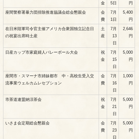
金
5日
円
座間警察署暴力団排除推進協議会総会懇親会
会
7月
5,400
費
1日
円
在日米陸軍司令官主催アメリカ合衆国独立記念日
土
7月
2,646
の祝宴出席時土産
産
13
円
日
日産カップ市家庭婦人バレーボール大会
祝
7月
5,000
金
15
円
日
座間市・スマーナ市姉妹都市 中・高校生受入交
会
7月
1,000
流事業ウェルカムレセプション
費
16
円
日
市茶道連盟納涼茶会
祝
7月
5,000
金
21
円
日
いさま会定期総会懇親会
会
7月
5,000
費
23
円
日