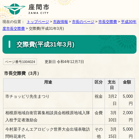
現在の位置：
トップページ
>
市政情報
>
市長のページ
>
市長交際費
>
平成30年
度市長交際費
> 交際費(平成31年3月)
交際費(平成31年3月)
更新日 令和4年12月7日
ページ番号1004024
市長交際費（3月）
用途
区分
支出
金額
日
市チョッピリ先生まつり
祝金
3月2
5,000
日
円
相模原地域自衛官募集相談員会相模原地域入隊
会費
3月
2,000
入校予定者激励会
10日
円
今村菜子さんエアロビック世界大会出場表敬訪
その
3月
5,000
問時花束代
他
15日
円