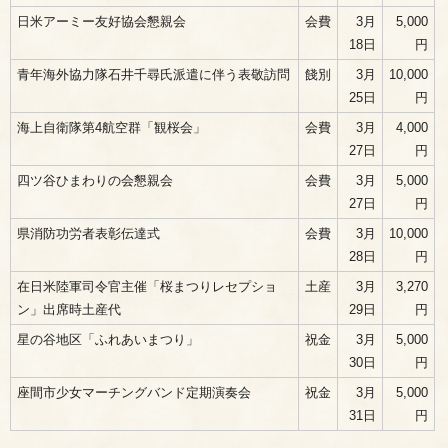
日米アーミー友好協会懇親会
会費
3月
5,000
18日
円
青年海外協力隊石井千尋氏派遣に伴う表敬訪問
餞別
3月
10,000
25日
円
海上自衛隊第4航空群「観桜会」
会費
3月
4,000
27日
円
四ツ谷ひまわりの会懇親会
会費
3月
5,000
27日
円
県消防功労者表彰伝達式
会費
3月
10,000
28日
円
在日米陸軍司令官主催「桜まつりレセプショ
土産
3月
3,270
ン」出席時土産代
29日
円
星の谷地区「ふれあいまつり」
祝金
3月
5,000
30日
円
座間市少女マーチングバンド定期演奏会
祝金
3月
5,000
31日
円