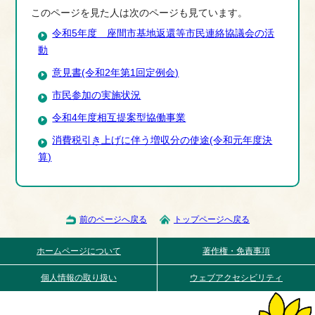
このページを見た人は次のページも見ています。
令和5年度 座間市基地返還等市民連絡協議会の活
動
意見書(令和2年第1回定例会)
市民参加の実施状況
令和4年度相互提案型協働事業
消費税引き上げに伴う増収分の使途(令和元年度決
算)
前のページへ戻る
トップページへ戻る
ホームページについて
著作権・免責事項
個人情報の取り扱い
ウェブアクセシビリティ