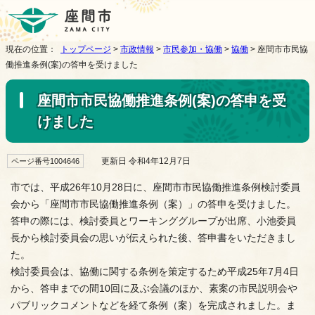
現在の位置：
トップページ
>
市政情報
>
市民参加・協働
>
協働
> 座間市市民協
働推進条例(案)の答申を受けました
座間市市民協働推進条例(案)の答申を受
けました
更新日 令和4年12月7日
ページ番号1004646
市では、平成26年10月28日に、座間市市民協働推進条例検討委員
会から「座間市市民協働推進条例（案）」の答申を受けました。
答申の際には、検討委員とワーキンググループが出席、小池委員
長から検討委員会の思いが伝えられた後、答申書をいただきまし
た。
検討委員会は、協働に関する条例を策定するため平成25年7月4日
から、答申までの間10回に及ぶ会議のほか、素案の市民説明会や
パブリックコメントなどを経て条例（案）を完成されました。ま