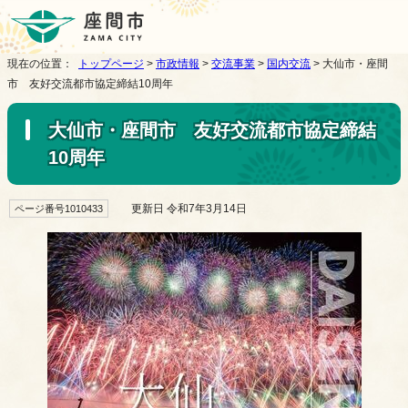
現在の位置：
トップページ
>
市政情報
>
交流事業
>
国内交流
> 大仙市・座間
市 友好交流都市協定締結10周年
大仙市・座間市 友好交流都市協定締結
10周年
更新日 令和7年3月14日
ページ番号1010433