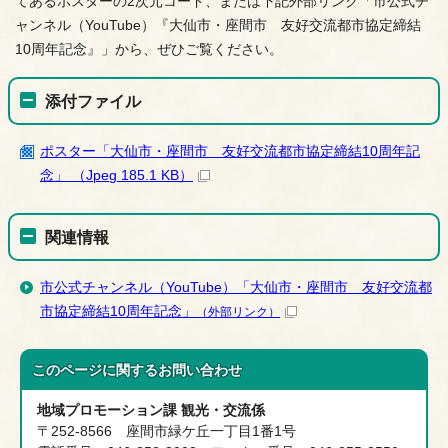
てあるポスターの2次元コード、または下記外部リンク「市公式チ
ャンネル（YouTube）『大仙市・座間市 友好交流都市協定締結
10周年記念』」から、ぜひご覧ください。
添付ファイル
ポスター「大仙市・座間市 友好交流都市協定締結10周年記
念」 （Jpeg 185.1 KB）
関連情報
市公式チャンネル（YouTube）「大仙市・座間市 友好交流都
市協定締結10周年記念」
（外部リンク）
このページに関する
お問い合わせ
地域プロモーション課 観光・交流係
〒252-8566 座間市緑ケ丘一丁目1番1号