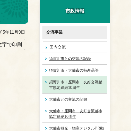
市政情報
5年11月9日
交流事業
文字で印刷
国内交流
須賀川市との交流の記録
須賀川市・大仙市の特産品等
須賀川市・座間市 友好交流都
市協定締結10周年
大仙市との交流の記録
大仙市・座間市 友好交流都市
協定締結10周年
大仙市観光・物産デジタルPR動