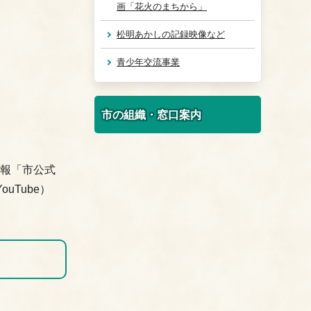
画「花火のまちから」
松明あかしの記録映像など
青少年交流事業
市の組織・窓口案内
情報「市公式
uTube）