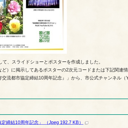
して、スライドショーとポスターを作成しました。
など）に掲示してあるポスターの2次元コードまたは下記関連
好交流都市協定締結10周年記念』」から、市公式チャンネル（Yo
10周年記念」 （Jpeg 192.7 KB）