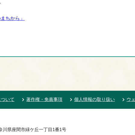
。
のまちから」
について
著作権・免責事項
個人情報の取り扱い
ウ
 神奈川県座間市緑ケ丘一丁目1番1号