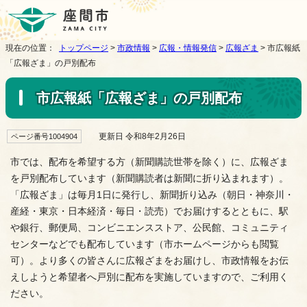
現在の位置：
トップページ
>
市政情報
>
広報・情報発信
>
広報ざま
> 市広報紙
「広報ざま」の戸別配布
市広報紙「広報ざま」の戸別配布
更新日 令和8年2月26日
ページ番号1004904
市では、配布を希望する方（新聞購読世帯を除く）に、広報ざま
を戸別配布しています（新聞購読者は新聞に折り込まれます）。
「広報ざま」は毎月1日に発行し、新聞折り込み（朝日・神奈川・
産経・東京・日本経済・毎日・読売）でお届けするとともに、駅
や銀行、郵便局、コンビニエンスストア、公民館、コミュニティ
センターなどでも配布しています（市ホームページからも閲覧
可）。より多くの皆さんに広報ざまをお届けし、市政情報をお伝
えしようと希望者へ戸別に配布を実施していますので、ご利用く
ださい。