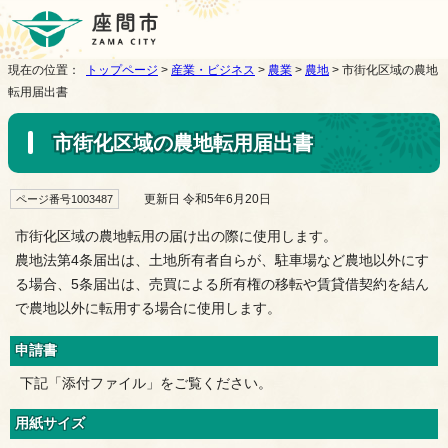
現在の位置：
トップページ
>
産業・ビジネス
>
農業
>
農地
> 市街化区域の農地
転用届出書
市街化区域の農地転用届出書
更新日 令和5年6月20日
ページ番号1003487
市街化区域の農地転用の届け出の際に使用します。
農地法第4条届出は、土地所有者自らが、駐車場など農地以外にす
る場合、5条届出は、売買による所有権の移転や賃貸借契約を結ん
で農地以外に転用する場合に使用します。
申請書
下記「添付ファイル」をご覧ください。
用紙サイズ