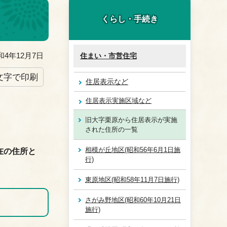
くらし・手続き
4年12月7日
住まい・市営住宅
文字で印刷
住居表示など
住居表示実施区域など
旧大字栗原から住居表示が実施
された住所の一覧
相模が丘地区(昭和56年6月1日施
在の住所と
行)
東原地区(昭和58年11月7日施行)
さがみ野地区(昭和60年10月21日
施行)