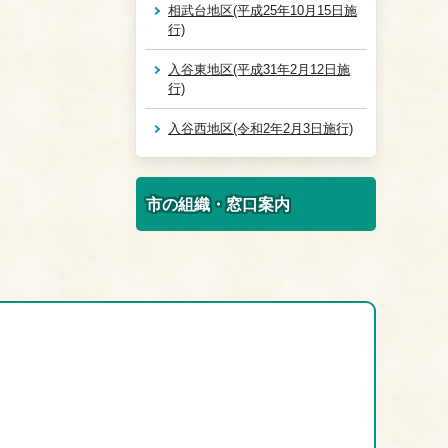
相武台地区(平成25年10月15日施
行)
入谷東地区(平成31年2月12日施
行)
入谷西地区(令和2年2月3日施行)
市の組織・窓口案内