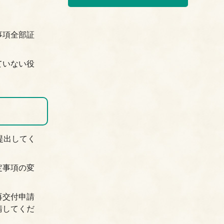
事項全部証
ていない役
提出してく
。
定事項の変
再交付申請
請してくだ