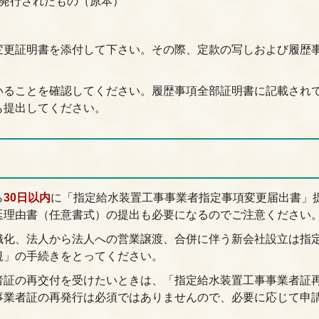
に発行されたもの（原本）
変更証明書を添付して下さい。その際、定款の写しおよび履歴
いることを確認してください。履歴事項全部証明書に記載され
も提出してください。
ら
30日以内
に「指定給水装置工事事業者指定事項変更届出書」
延理由書（任意書式）の提出も必要になるのでご注意ください
織化、法人から法人への営業譲渡、合併に伴う新会社設立は指
規」の手続きをとってください。
者証の再交付を受けたいときは、「指定給水装置工事事業者証
事業者証の再発行は必須ではありませんので、必要に応じて申