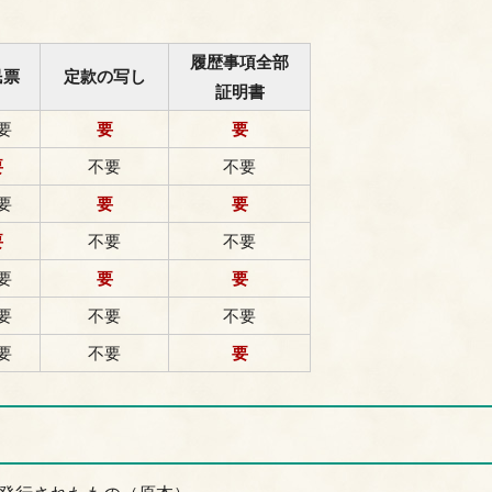
履歴事項全部
民票
定款の写し
証明書
要
要
要
要
不要
不要
要
要
要
要
不要
不要
要
要
要
要
不要
不要
要
不要
要