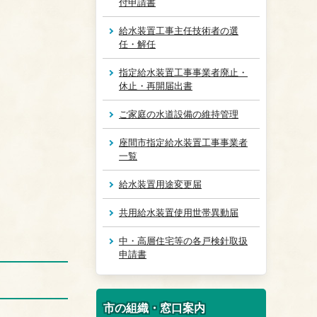
付申請書
給水装置工事主任技術者の選
任・解任
指定給水装置工事事業者廃止・
休止・再開届出書
ご家庭の水道設備の維持管理
座間市指定給水装置工事事業者
一覧
給水装置用途変更届
共用給水装置使用世帯異動届
中・高層住宅等の各戸検針取扱
申請書
市の組織・窓口案内