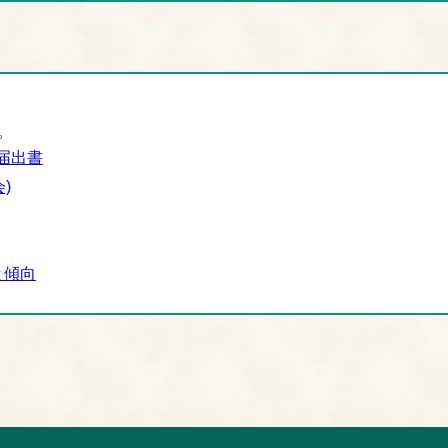
。
届出書
)
と傾向