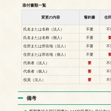
添付書類一覧
変更の内容
誓約書
住
氏名または名称（法人）
不要
不
氏名または名称（個人）
不要
住所または所在地（法人）
不要
不
住所または所在地（個人）
不要
代表者（法人）
要
不
代表者（個人）
要
不
役員（法人）
要
不
備考