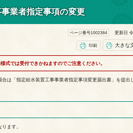
事事業者指定事項の変更
更新日 令
ページ番号1002384
大きな
印刷
旧様式では受付できかねますのでご注意ください。
場合は「指定給水装置工事事業者指定事項変更届出書」を提出
なります。