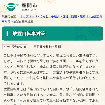
現在の位置：
トップページ
>
くらし・手続き
>
交通・防犯
>
駐輪場・放置自転
車対策
> 放置自転車対策
放置自転車対策
更新日 令和8年4月8日
ページ番号1009718
自転車は手軽で便利なだけでなく、環境にも優しい乗り物です。
しかし、自転車は優れた乗り物である反面、ルールを守らずに路
上などに放置されると、非常に迷惑な障害物になってしまいま
す。歩行者に危険を及ぼすほか、交通渋滞や事故を引き起こす原
因になったり、一刻を争う消防車や救急車の通行を妨げたりもし
てしまいます。
放置自転車とは「乗り捨てられた自転車」や「長期間駐車された
自転車」という意味ではありません。買い物などの間の短時間で
あっても「利用者が離れていて直ちに移動できない状態」であれ