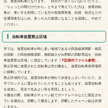
ば、放置自転車になります。「自分の一台くらいはいいだろう」
「ちょっとの間だけだから」と今まで考えていた方は、放置自転
車が、車いすを利用している方や視覚障害者、妊婦、幼児などの
交通弱者をはじめ、多くの人の迷惑になることを認識し、やめて
ください。
自転車放置禁止区域
市では、放置自転車が特に多い地域である小田急線座間駅・相武
台前駅・小田急相模原駅、相鉄線さがみ野駅の四駅周辺を「自転
車放置禁止区域」に指定しています（
下記添付ファイル参照
）。
禁止区域に放置された自転車は市が撤去し、放置自転車保管場所
に移動しています。
禁止区域内では、放置自転車が倒れて歩道をふさいでいたり、点
字ブロック上に置かれていたりすることもあります。放置自転車
を追放し、安全で住みよい街を実現しましょう。
※撤去の際、自転車がチェーン錠でガードレールなどに固定され
ている場合は、切断して撤去します。切断したチェーン錠は弁償
しません。