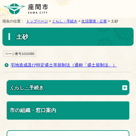
現在の位置：
トップページ
>
くらし・手続き
>
生活環境・公害
> 土砂
土砂
ページ番号1010380
宅地造成及び特定盛土等規制法（通称「盛土規制法」）
くらし・手続き
市の組織・窓口案内