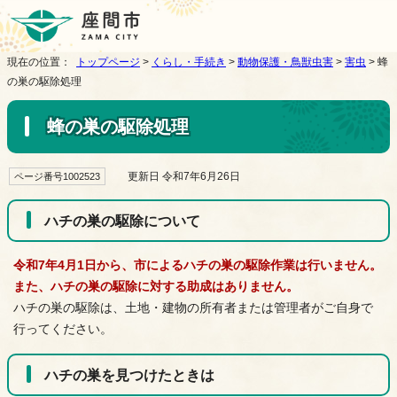
現在の位置：
トップページ
>
くらし・手続き
>
動物保護・鳥獣虫害
>
害虫
> 蜂
の巣の駆除処理
蜂の巣の駆除処理
更新日 令和7年6月26日
ページ番号1002523
ハチの巣の駆除について
令和7年4月1日から、市によるハチの巣の駆除作業は行いません。
また、ハチの巣の駆除に対する助成はありません。
ハチの巣の駆除は、土地・建物の所有者または管理者がご自身で
行ってください。
ハチの巣を見つけたときは