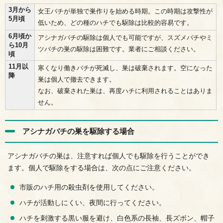
3月から
女王バチが単独で巣作りを始める時期。この時期は攻撃性が
5月頃
低いため、どの種のハチでも駆除は比較的容易です。
6月頃か
アシナガバチの駆除は個人でも可能ですが、スズメバチやミ
ら10月
ツバチの巣の駆除は困難です。業者にご相談ください。
頃
11月以
寒くなり働きバチが死滅し、巣は破棄されます。空になった
降
巣は個人で撤去できます。
なお、破棄された巣は、再度ハチに利用されることはありま
せん。
アシナガバチの巣を駆除する場合
アシナガバチの巣は、注意すれば個人でも駆除を行うことができ
ます。個人で駆除をする場合は、次の点にご注意ください。
市販のハチ用の殺虫剤を使用してください。
ハチが活動しにくい、夜間に行ってください。
ハチを刺激する黒い服を避け、白色系の長袖、長ズボン、帽子