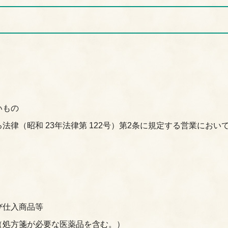
いもの
律（昭和 23年法律第 122号）第2条に規定する営業におい
び仕入商品等
（処方箋が必要な医薬品を含む。）