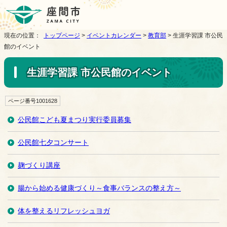
現在の位置：
トップページ
>
イベントカレンダー
>
教育部
> 生涯学習課 市公民
館のイベント
生涯学習課 市公民館のイベント
ページ番号1001628
公民館こども夏まつり実行委員募集
公民館七夕コンサート
麹づくり講座
腸から始める健康づくり～食事バランスの整え方～
体を整えるリフレッシュヨガ