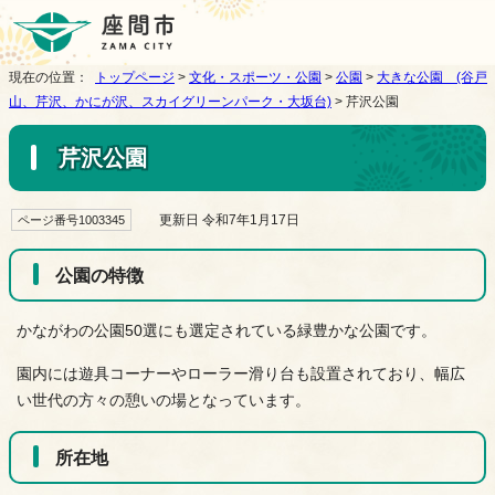
現在の位置：
トップページ
>
文化・スポーツ・公園
>
公園
>
大きな公園 (谷戸
山、芹沢、かにが沢、スカイグリーンパーク・大坂台)
> 芹沢公園
芹沢公園
更新日 令和7年1月17日
ページ番号1003345
公園の特徴
かながわの公園50選にも選定されている緑豊かな公園です。
園内には遊具コーナーやローラー滑り台も設置されており、幅広
い世代の方々の憩いの場となっています。
所在地