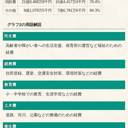
消防費
21億9,468万9千円
15億4,417万4千円
70.4%
その他
9億1,078万5千円
7億6,791万6千円
84.3%
グラフ2の用語解説
民生費
高齢者や障がい者への生活支援、保育所の運営など福祉のための
経費
総務費
住民登録、選挙、交通安全対策、環境対策などの経費
教育費
小・中学校での教育、生涯学習などの経費
土木費
道路、河川、公園などの整備のための経費
衛生費