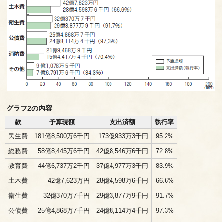
グラフ2の内容
款
予算現額
支出済額
執行率
民生費
181億8,500万6千円
173億933万3千円
95.2%
総務費
58億8,445万6千円
42億8,546万6千円
72.8%
教育費
44億6,737万2千円
37億4,977万3千円
83.9%
土木費
42億7,623万円
28億4,598万6千円
66.6%
衛生費
32億370万7千円
29億3,877万9千円
91.7%
公債費
25億4,868万7千円
24億8,114万4千円
97.3%