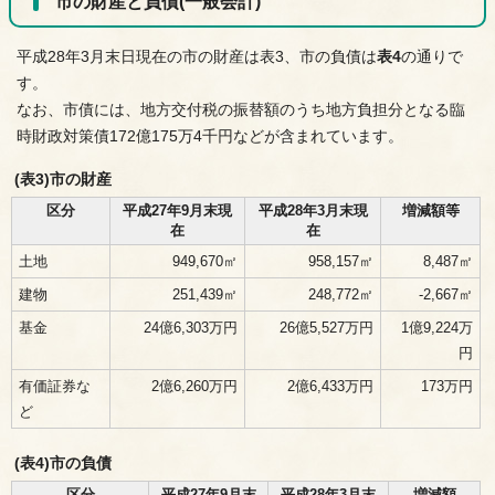
市の財産と負債(一般会計)
平成28年3月末日現在の市の財産は表3、市の負債は
表4
の通りで
す。
なお、市債には、地方交付税の振替額のうち地方負担分となる臨
時財政対策債172億175万4千円などが含まれています。
(表3)市の財産
区分
平成27年9月末現
平成28年3月末現
増減額等
在
在
土地
949,670㎡
958,157㎡
8,487㎡
建物
251,439㎡
248,772㎡
-2,667㎡
基金
24億6,303万円
26億5,527万円
1億9,224万
円
有価証券な
2億6,260万円
2億6,433万円
173万円
ど
(表4)市の負債
区分
平成27年9月末
平成28年3月末
増減額