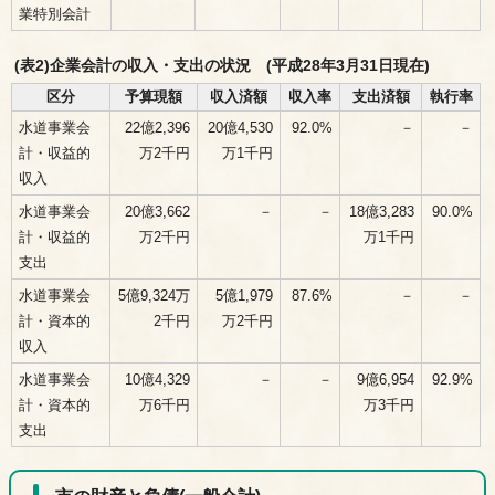
業特別会計
(表2)企業会計の収入・支出の状況 (平成28年3月31日現在)
区分
予算現額
収入済額
収入率
支出済額
執行率
水道事業会
22億2,396
20億4,530
92.0%
－
－
計・収益的
万2千円
万1千円
収入
水道事業会
20億3,662
－
－
18億3,283
90.0%
計・収益的
万2千円
万1千円
支出
水道事業会
5億9,324万
5億1,979
87.6%
－
－
計・資本的
2千円
万2千円
収入
水道事業会
10億4,329
－
－
9億6,954
92.9%
計・資本的
万6千円
万3千円
支出