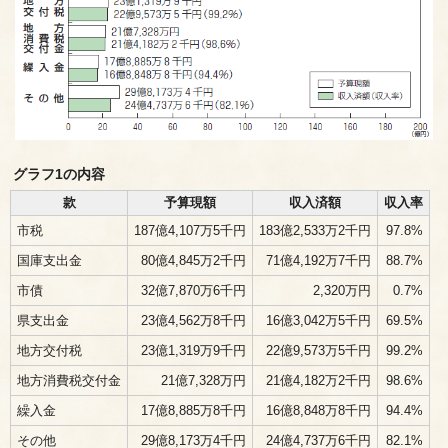
グラフ1の内容
款
予算現額
収入済額
収入率
市税
187億4,107万5千円
183億2,533万2千円
97.8%
国庫支出金
80億4,845万2千円
71億4,192万7千円
88.7%
市債
32億7,870万6千円
2,320万円
0.7%
県支出金
23億4,562万8千円
16億3,042万5千円
69.5%
地方交付税
23億1,319万9千円
22億9,573万5千円
99.2%
地方消費税交付金
21億7,328万円
21億4,182万2千円
98.6%
繰入金
17億8,885万8千円
16億8,848万8千円
94.4%
その他
29億8,173万4千円
24億4,737万6千円
82.1%