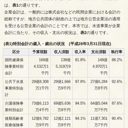
は、
表1
の通りです。
企業会計は、一般的には株式会社などの民間企業における会計の
総称ですが、地方公共団体の財政の上では地方公営企業法の適用
を受ける公営企業の会計のことです。本市では、水道事業が企業
会計に当たり、その収入・支出の状況は、
表2
の通りです。
(表1)特別会計の歳入・歳出の状況 (平成28年3月31日現在)
区分
予算現額
収入済額
収入率
支出済額
執行率
国民健康保
169億
138億
81.8%
149億
88.2%
険事業特別
4,532万1
5,319万9
4,970万1
会計
千円
千円
千円
公共下水道
29億8,308
29億1,666
97.8%
27億6,284
92.6%
事業特別会
万1千円
万9千円
万8千円
計
介護保険事
73億6,113
69億5,636
94.5%
64億5,044
87.6%
業特別会計
万4千円
万8千円
万7千円
後期高齢者
12億9,782
12億2,121
94.1%
11億7,301
90.4%
医療保険事
万9千円
万8千円
万7千円