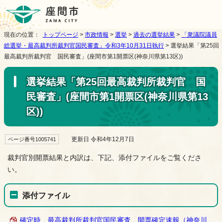
現在の位置：
トップページ
>
市政情報
>
選挙
>
過去の選挙結果
>
「衆議院議員
総選挙・最高裁判所裁判官国民審査」令和3年10月31日執行
> 選挙結果「第25回
最高裁判所裁判官 国民審査」(座間市第1開票区(神奈川県第13区))
選挙結果「第25回最高裁判所裁判官 国
民審査」(座間市第1開票区(神奈川県第13
区))
更新日 令和4年12月7日
ページ番号1005741
裁判官別開票結果と内訳は、下記、添付ファイルをご覧くださ
い。
添付ファイル
確定時 最高裁判所裁判官国民審査 開票確定速報（神奈川