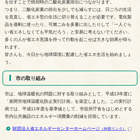
を出すことで焼却時の二酸化炭素排出につながります。
つまり、二酸化炭素の排出を少しでも減らすには、日ごろの生活
を見直し、省エネ型の生活に切り替えることが必要です。電化製
品を過剰に使ったり、可燃ごみを多量に出したりして「一人ぐら
い省エネしなくても平気だろう」と安易に考えないでください。
多くの人が省エネ意識を持って行動を起こせば大きな効果が得ら
れます。
皆さんも、今日から地球環境に配慮した省エネ生活を始めましょ
う。
市の取り組み
市は、地球温暖化の問題に対する取り組みとして、平成13年度に
「座間市地球温暖化防止実行計画」を策定しました。この実行計
画では、平成11年度を基準値として、市役所庁舎をはじめとする
市内公共施設のエネルギー消費量の削減を目指しています。
財団法人省エネルギーセンターホームページ
（外部リンク）