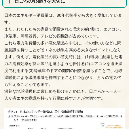
日ごろの心掛けを大切に
日本のエネルギー消費量は、80年代後半から大きく増加していま
す。
また、わたしたちの家庭で消費される電力の約7割は、エアコン、
冷蔵庫、照明器具、テレビの四機器が占めています。
これら電力消費量の多い電化製品を中心に、その使い方などに問
題意識を持つことが省エネの効果を高める大きなポイントになり
ます。例えば、電化製品の買い替え時には、(1)環境に配慮した電
力の消費効率が良い製品を選ぶよう心掛ける(2)エアコンを適正温
度で利用する(3)冷蔵庫のドアの開閉の回数を減らすことで、地球
温暖化による環境破壊を抑制することにつながり、月々の電気代
も抑えることができます。
深刻な地球温暖化に歯止めを掛けるためにも、日ごろから一人一
人が省エネの意識を持って行動に移すことが大切です。