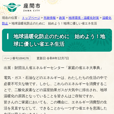
現在の位置：
トップページ
>
市政情報
>
政策
>
地球環境・温暖化対策
>
温暖化
防止
> 地球温暖化防止のために 始めよう！地球に優しい省エネ生活
地球温暖化防止のために 始めよう！地
球に優しい省エネ生活
更新日 令和4年12月7日
ページ番号1004176
出展：財団法人省エネルギーセンター「家庭の省エネ大事典」
電気・ガス・石油などのエネルギーは、わたしたちの生活の中で
必要不可欠な物です。しかし、これらのエネルギーを消費するこ
とで、二酸化炭素などの温室効果ガスが大気中に排出され、地球
温暖化の原因となっていることを皆さんはご存知ですか。
皆さんのご家庭においても、この機会に、エネルギー消費型の生
活を見直すなどして、できることから一つずつ省エネを意識した