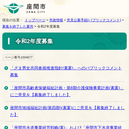
現在の位置：
トップページ
>
市政情報
>
意見公募手続(パブリックコメント)
>
募集を終了した案件
> 令和2年度募集
令和2年度募集
ページ番号1004677
「ざま男女共同参画推進指針(素案)」へのパブリックコメント
募集
「座間市高齢者保健福祉計画・第8期介護保険事業計画(素案)」
にご意見を【募集終了しました】
座間市地域福祉計画(第四期)(素案)にご意見を【募集終了しまし
た】
「座間市水道事業経営戦略(案)」および「座間市下水道事業経