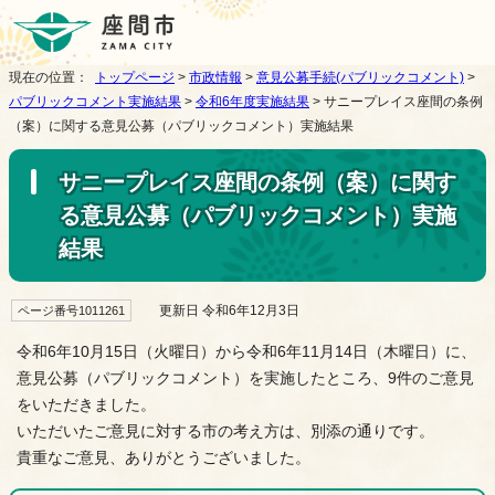
現在の位置：
トップページ
>
市政情報
>
意見公募手続(パブリックコメント)
>
パブリックコメント実施結果
>
令和6年度実施結果
> サニープレイス座間の条例
（案）に関する意見公募（パブリックコメント）実施結果
サニープレイス座間の条例（案）に関す
る意見公募（パブリックコメント）実施
結果
更新日 令和6年12月3日
ページ番号1011261
令和6年10月15日（火曜日）から令和6年11月14日（木曜日）に、
意見公募（パブリックコメント）を実施したところ、9件のご意見
をいただきました。
いただいたご意見に対する市の考え方は、別添の通りです。
貴重なご意見、ありがとうございました。