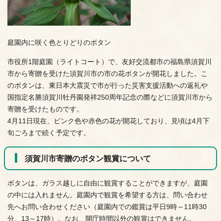
庭園内に咲く色とりどりのボタン
市役所1階庭園（ライトコート）で、友好交流都市の福島県須賀川
市から寄贈を受けた須賀川市の市の花ボタンが開花しました。こ
のボタンは、東日本大震災で市が行った災害支援活動への返礼や
国指定名勝須賀川牡丹園発祥250周年記念の際などに須賀川市から
寄贈を受けたものです。
4月11日現在、ピンク色や赤色の花が開花しており、見頃は4月下
旬ごろまで続く予定です。
須賀川市寄贈のボタン観賞について
ボタンは、ガラス越しに自由に観賞することができますが、庭園
の中には入れません。庭園内で観賞を希望する方は、問い合わせ
先へお問い合わせください（庭園内での鑑賞は平日9時～11時30
分、13～17時）。なお、開庁時間以外の観賞はできません。