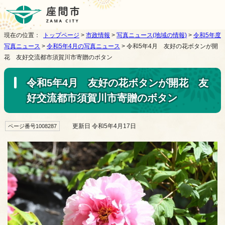
現在の位置：
トップページ
>
市政情報
>
写真ニュース(地域の情報)
>
令和5年度
写真ニュース
>
令和5年4月の写真ニュース
> 令和5年4月 友好の花ボタンが開
花 友好交流都市須賀川市寄贈のボタン
令和5年4月 友好の花ボタンが開花 友
好交流都市須賀川市寄贈のボタン
更新日 令和5年4月17日
ページ番号1008287