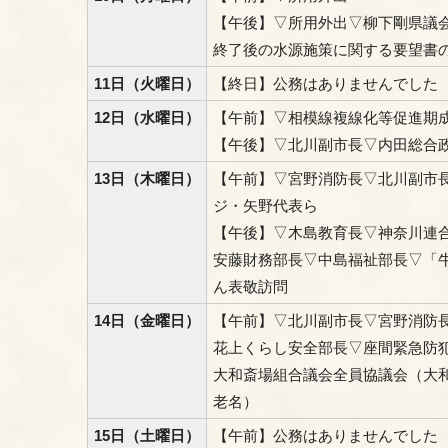
【午後】▽所用外出▽柳下剛県議
終了後の水源施策に関する要望書
11日（火曜日）
【終日】公務はありませんでした
12日（水曜日）
【午前】▽相模線複線化等促進期
【午後】▽北川副市長▽内田総合
13日（木曜日）
【午前】▽宮野消防長▽北川副市長
ジ・矢野代表ら
【午後】▽木島教育長▽神奈川連
安藤財務部長▽中島福祉部長▽「
ん表敬訪問
14日（金曜日）
【午前】▽北川副市長▽宮野消防
花上くらし安全部長▽座間緊急防
大和斎場組合議会全員協議会（大
老名）
15日（土曜日）
【午前】公務はありませんでした