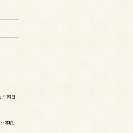
長▽朝日
ム開幕戦