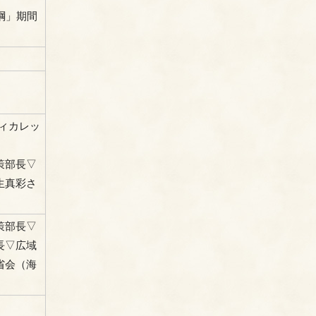
綱」期間
ィカレッ
策部長▽
生真彩さ
策部長▽
長▽広域
省会（海