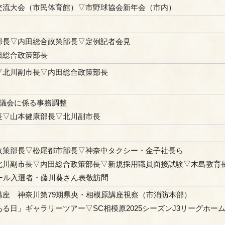
交流大会（市民体育館）▽市野球協会新年会（市内）
部長▽内田総合政策部長▽定例記者会見
田総合政策部長
▽北川副市長▽内田総合政策部長
市議会に係る事務調整
長▽山本健康部長▽北川副市長
政策部長▽松尾都市部長▽神奈中タクシー・金子社長ら
北川副市長▽内田総合政策部長▽新規採用職員面接試験▽木島教育
ール入選者・藤川葵さん表敬訪問
座 神奈川第79期県央・相模原講座視察（市消防本部）
る日」ギャラリーツアー▽SC相模原2025シーズンJ3リーグホー