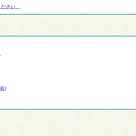
ください。
。
会)