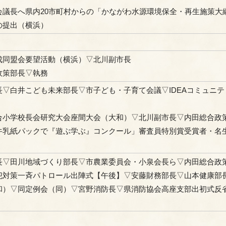
会議長へ県内20市町村からの「かながわ水源環境保全・再生施策大
の提出（横浜）
成同盟会要望活動（横浜）▽北川副市長
政策部長▽執務
▽白井こども未来部長▽市子ども・子育て会議▽IDEAコミュニテ
合小学校長会研究大会座間大会（大和）▽北川副市長▽内田総合政
牛乳紙パックで『遊ぶ学ぶ』コンクール」審査員特別賞受賞者・名
長▽田川地域づくり部長▽市農業委員会・小泉会長ら▽内田総合政
犯対策一斉パトロール出陣式【午後】▽安藤財務部長▽山本健康部
和）▽同定例会（同）▽宮野消防長▽県消防協会高座支部出初式反