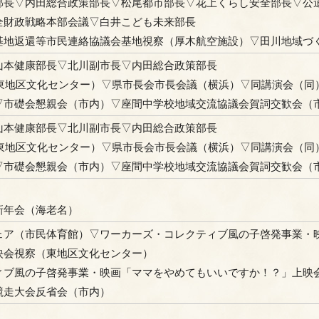
部長▽内田総合政策部長▽松尾都市部長▽花上くらし安全部長▽公
全財政戦略本部会議▽白井こども未来部長
基地返還等市民連絡協議会基地視察（厚木航空施設）▽田川地域づ
山本健康部長▽北川副市長▽内田総合政策部長
（東地区文化センター）▽県市長会市長会議（横浜）▽同講演会（同
▽市礎会懇親会（市内）▽座間中学校地域交流協議会賀詞交歓会（
山本健康部長▽北川副市長▽内田総合政策部長
（東地区文化センター）▽県市長会市長会議（横浜）▽同講演会（同
▽市礎会懇親会（市内）▽座間中学校地域交流協議会賀詞交歓会（
新年会（海老名）
ェア（市民体育館）▽ワーカーズ・コレクティブ風の子啓発事業・
映会視察（東地区文化センター）
ィブ風の子啓発事業・映画「ママをやめてもいいですか！？」上映
競走大会反省会（市内）