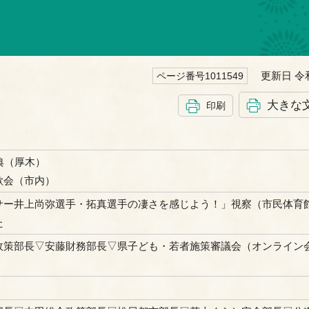
更新日 令和
ページ番号1011549
大きな
印刷
典（厚木）
歓会（市内）
サー井上尚弥選手・拓真選手の凄さを感じよう！」視察（市民体育
た
政策部長▽安藤財務部長▽県子ども・若者施策審議会（オンライン