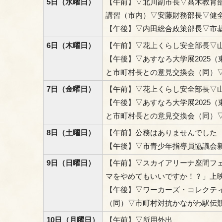
5日（水曜日）
【午前】▽北川副市長▽髙木教育
講習（市内）▽安藤財務部長▽健
【午後】▽内田総合政策部長▽市
6日（木曜日）
【午前】▽花上くらし安全部長▽
【午後】▽あすなろ大学展2025
と市町村長との意見交換会（同）
7日（金曜日）
【午前】▽花上くらし安全部長▽
【午後】▽あすなろ大学展2025
と市町村長との意見交換会（同）
8日（土曜日）
【午前】公務はありませんでした
【午後】▽市青少年指導員協議会
9日（日曜日）
【午前】▽スカイアリーナ座間フ
マをやめてもいいですか！？」上
【午後】▽ワーカーズ・コレクテ
（同）▽市町村対抗かながわ駅伝
10日（月曜日）
【午前】▽所用外出