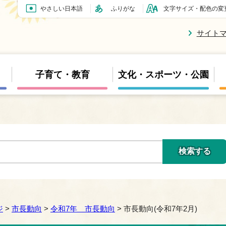
やさしい日本語
ふりがな
文字サイズ・配色の変
サイト
子育て・教育
文化・スポーツ・公園
ジ
>
市長動向
>
令和7年 市長動向
> 市長動向(令和7年2月)