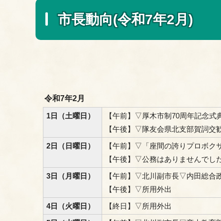
市長動向(令和7年2月)
令和7年2月
1日（土曜日）
【午前】▽厚木市制70周年記念式
【午後】▽隊友会県北支部賀詞交
2日（日曜日）
【午前】▽「座間の誇りプロボク
【午後】▽公務はありませんでし
3日（月曜日）
【午前】▽北川副市長▽内田総合
【午後】▽所用外出
4日（火曜日）
【終日】▽所用外出