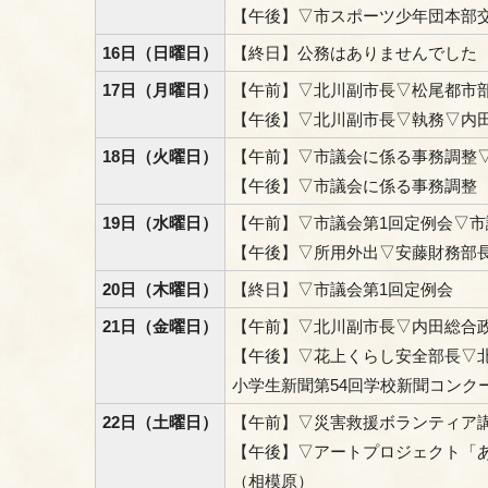
【午後】▽市スポーツ少年団本部
16日（日曜日）
【終日】公務はありませんでした
17日（月曜日）
【午前】▽北川副市長▽松尾都市
【午後】▽北川副市長▽執務▽内
18日（火曜日）
【午前】▽市議会に係る事務調整
【午後】▽市議会に係る事務調整
19日（水曜日）
【午前】▽市議会第1回定例会▽
【午後】▽所用外出▽安藤財務部
20日（木曜日）
【終日】▽市議会第1回定例会
21日（金曜日）
【午前】▽北川副市長▽内田総合
【午後】▽花上くらし安全部長▽
小学生新聞第54回学校新聞コンク
22日（土曜日）
【午前】▽災害救援ボランティア講
【午後】▽アートプロジェクト「あ
（相模原）