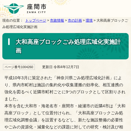
現在の位置：
トップページ
>
市政情報
>
市の計画
>
環境
> 大和高座ブロックご
み処理広域化実施計画
大和高座ブロックごみ処理広域化実施計
画
更新日 令和4年12月7日
ページ番号1004260
平成10年3月に策定された「神奈川県ごみ処理広域化計画」によ
り、県内市町村は施設の集約化や収集運搬の効率化、相互連携の
強化を図るべく近隣市町村ごとに9つのブロックとして区割りされ
ました。
本市を含む大和市・海老名市・座間市・綾瀬市の近隣4市は「大和
高座ブロック」として位置付けられ、「大和高座ブロックごみ処
理広域化調整会議」を設置するなどし、新たな施設整備の必要性
やごみの資源化・減量化などの課題に対しての研究・検討及び相