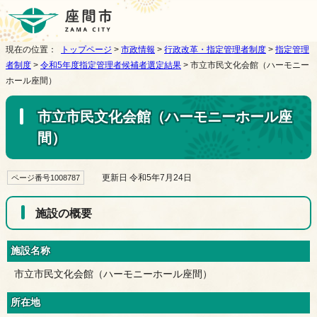
現在の位置：
トップページ
>
市政情報
>
行政改革・指定管理者制度
>
指定管理
者制度
>
令和5年度指定管理者候補者選定結果
> 市立市民文化会館（ハーモニー
ホール座間）
市立市民文化会館（ハーモニーホール座
間）
更新日 令和5年7月24日
ページ番号1008787
施設の概要
施設名称
市立市民文化会館（ハーモニーホール座間）
所在地