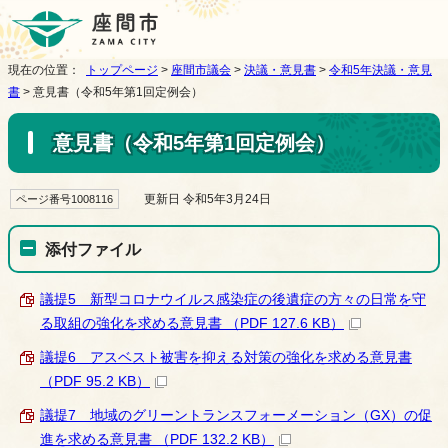
現在の位置：
トップページ
>
座間市議会
>
決議・意見書
>
令和5年決議・意見
書
> 意見書（令和5年第1回定例会）
意見書（令和5年第1回定例会）
更新日 令和5年3月24日
ページ番号1008116
添付ファイル
議提5 新型コロナウイルス感染症の後遺症の方々の日常を守
る取組の強化を求める意見書 （PDF 127.6 KB）
議提6 アスベスト被害を抑える対策の強化を求める意見書
（PDF 95.2 KB）
議提7 地域のグリーントランスフォーメーション（GX）の促
進を求める意見書 （PDF 132.2 KB）