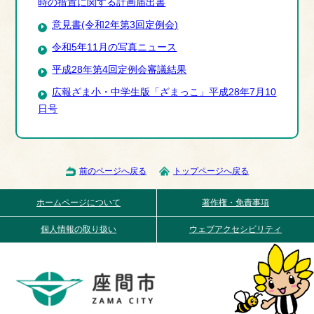
時の措置に関する計画届出書
意見書(令和2年第3回定例会)
令和5年11月の写真ニュース
平成28年第4回定例会審議結果
広報ざま小・中学生版「ざまっこ」平成28年7月10
日号
前のページへ戻る
トップページへ戻る
ホームページについて
著作権・免責事項
個人情報の取り扱い
ウェブアクセシビリティ