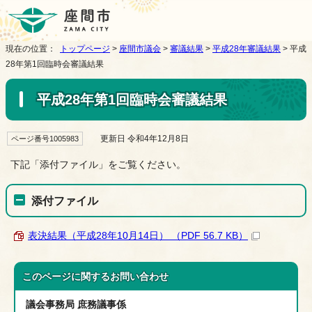
現在の位置：
トップページ
>
座間市議会
>
審議結果
>
平成28年審議結果
> 平成
28年第1回臨時会審議結果
平成28年第1回臨時会審議結果
更新日 令和4年12月8日
ページ番号1005983
下記「添付ファイル」をご覧ください。
添付ファイル
表決結果（平成28年10月14日） （PDF 56.7 KB）
このページに関する
お問い合わせ
議会事務局 庶務議事係