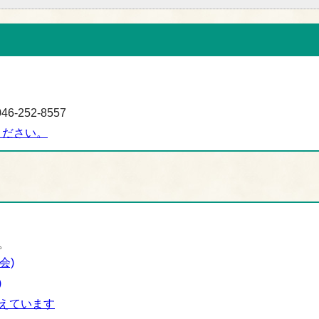
-252-8557
ください。
。
会)
)
えています