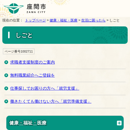
現在の位置：
トップページ
>
健康・福祉・医療
>
生活に困ったら
> しごと
しごと
ページ番号1002711
求職者支援制度のご案内
無料職業紹介へご登録を
仕事探しでお困りの方へ「就労支援」
働きたくても働けない方へ「就労準備支援」
健康・福祉・医療