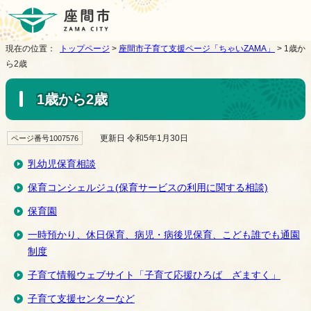
現在の位置：
トップページ
>
座間市子育て支援ページ「ちゃいZAMA」
> 1歳か
ら2歳
1歳から2歳
更新日 令和5年1月30日
ページ番号1007576
乳幼児保育相談
保育コンシェルジュ(保育サービスの利用に関する相談)
保育園
一時預かり、休日保育、病児・病後児保育、こども誰でも通園
制度
子育て情報ウェブサイト「子育て応援ひろば ざますく」
子育て支援センターなど